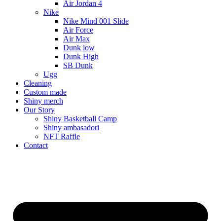
Air Jordan 4
Nike
Nike Mind 001 Slide
Air Force
Air Max
Dunk low
Dunk High
SB Dunk
Ugg
Cleaning
Custom made
Shiny merch
Our Story
Shiny Basketball Camp
Shiny ambasadori
NFT Raffle
Contact