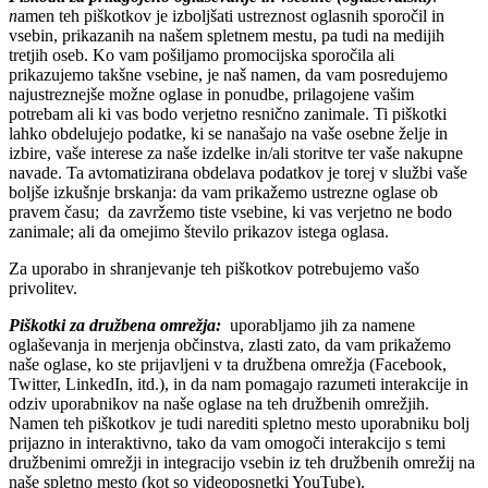
n
amen teh piškotkov je izboljšati ustreznost oglasnih sporočil in
vsebin, prikazanih na našem spletnem mestu, pa tudi na medijih
tretjih oseb. Ko vam pošiljamo promocijska sporočila ali
prikazujemo takšne vsebine, je naš namen, da vam posredujemo
najustreznejše možne oglase in ponudbe, prilagojene vašim
potrebam ali ki vas bodo verjetno resnično zanimale. Ti piškotki
lahko obdelujejo podatke, ki se nanašajo na vaše osebne želje in
izbire, vaše interese za naše izdelke in/ali storitve ter vaše nakupne
navade. Ta avtomatizirana obdelava podatkov je torej v službi vaše
boljše izkušnje brskanja: da vam prikažemo ustrezne oglase ob
pravem času; da zavržemo tiste vsebine, ki vas verjetno ne bodo
zanimale; ali da omejimo število prikazov istega oglasa.
Za uporabo in shranjevanje teh piškotkov potrebujemo vašo
privolitev.
Piškotki za družbena omrežja:
uporabljamo jih za namene
oglaševanja in merjenja občinstva, zlasti zato, da vam prikažemo
naše oglase, ko ste prijavljeni v ta družbena omrežja (Facebook,
Twitter, LinkedIn, itd.), in da nam pomagajo razumeti interakcije in
odziv uporabnikov na naše oglase na teh družbenih omrežjih.
Namen teh piškotkov je tudi narediti spletno mesto uporabniku bolj
prijazno in interaktivno, tako da vam omogoči interakcijo s temi
družbenimi omrežji in integracijo vsebin iz teh družbenih omrežij na
naše spletno mesto (kot so videoposnetki YouTube).