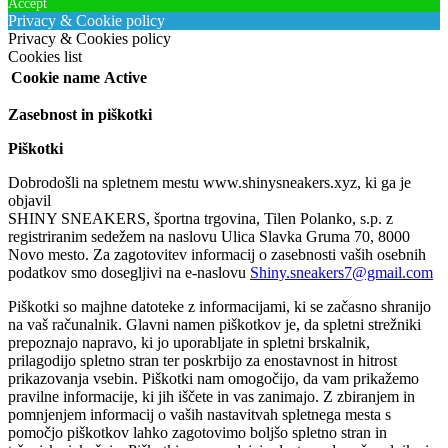
Accept
Privacy & Cookie policy
Privacy & Cookies policy
Cookies list
Cookie name
Active
Zasebnost in piškotki
Piškotki
Dobrodošli na spletnem mestu www.shinysneakers.xyz, ki ga je
objavil
SHINY SNEAKERS, športna trgovina, Tilen Polanko, s.p. z
registriranim sedežem na naslovu Ulica Slavka Gruma 70, 8000
Novo mesto. Za zagotovitev informacij o zasebnosti vaših osebnih
podatkov smo dosegljivi na e-naslovu
Shiny.sneakers7@gmail.com
Piškotki so majhne datoteke z informacijami, ki se začasno shranijo
na vaš računalnik. Glavni namen piškotkov je, da spletni strežniki
prepoznajo napravo, ki jo uporabljate in spletni brskalnik,
prilagodijo spletno stran ter poskrbijo za enostavnost in hitrost
prikazovanja vsebin. Piškotki nam omogočijo, da vam prikažemo
pravilne informacije, ki jih iščete in vas zanimajo. Z zbiranjem in
pomnjenjem informacij o vaših nastavitvah spletnega mesta s
pomočjo piškotkov lahko zagotovimo boljšo spletno stran in