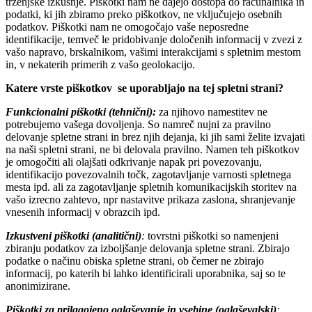
trženjske izkušnje. Piškotki nam ne dajejo dostopa do računalnika in
podatki, ki jih zbiramo preko piškotkov, ne vključujejo osebnih
podatkov. Piškotki nam ne omogočajo vaše neposredne
identifikacije, temveč le pridobivanje določenih informacij v zvezi z
vašo napravo, brskalnikom, vašimi interakcijami s spletnim mestom
in, v nekaterih primerih z vašo geolokacijo.
Katere vrste piškotkov se uporabljajo na tej spletni strani?
Funkcionalni piškotki (tehnični):
za njihovo namestitev ne
potrebujemo vašega dovoljenja. So namreč nujni za pravilno
delovanje spletne strani in brez njih dejanja, ki jih sami želite izvajati
na naši spletni strani, ne bi delovala pravilno. Namen teh piškotkov
je omogočiti ali olajšati odkrivanje napak pri povezovanju,
identifikacijo povezovalnih točk, zagotavljanje varnosti spletnega
mesta ipd. ali za zagotavljanje spletnih komunikacijskih storitev na
vašo izrecno zahtevo, npr nastavitve prikaza zaslona, shranjevanje
vnesenih informacij v obrazcih ipd.
Izkustveni piškotki (analitični)
:
tovrstni piškotki so namenjeni
zbiranju podatkov za izboljšanje delovanja spletne strani. Zbirajo
podatke o načinu obiska spletne strani, ob čemer ne zbirajo
informacij, po katerih bi lahko identificirali uporabnika, saj so te
anonimizirane.
Piškotki za prilagojeno oglaševanje in vsebine (oglaševalski)
: