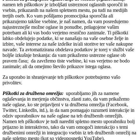
n
amen teh piškotkov je izboljšati ustreznost oglasnih sporočil in
vsebin, prikazanih na našem spletnem mestu, pa tudi na medijih
tretjih oseb. Ko vam pošiljamo promocijska sporočila ali
prikazujemo takšne vsebine, je naš namen, da vam posredujemo
najustreznejše možne oglase in ponudbe, prilagojene vašim
potrebam ali ki vas bodo verjetno resnično zanimale. Ti piškotki
lahko obdelujejo podatke, ki se nanašajo na vaše osebne želje in
izbire, vaše interese za naše izdelke in/ali storitve ter vaše nakupne
navade. Ta avtomatizirana obdelava podatkov je torej v službi vaše
boljše izkušnje brskanja: da vam prikažemo ustrezne oglase ob
pravem času; da zavržemo tiste vsebine, ki vas verjetno ne bodo
zanimale; ali da omejimo število prikazov istega oglasa.
Za uporabo in shranjevanje teh piškotkov potrebujemo vašo
privolitev.
Piškotki za družbena omrežja:
uporabljamo jih za namene
oglaševanja in merjenja občinstva, zlasti zato, da vam prikažemo
naše oglase, ko ste prijavljeni v ta družbena omrežja (Facebook,
Twitter, LinkedIn, itd.), in da nam pomagajo razumeti interakcije in
odziv uporabnikov na naše oglase na teh družbenih omrežjih.
Namen teh piškotkov je tudi narediti spletno mesto uporabniku bolj
prijazno in interaktivno, tako da vam omogoči interakcijo s temi
družbenimi omrežji in integracijo vsebin iz teh družbenih omrežij na
naše spletno mesto (kot so videoposnetki YouTube).