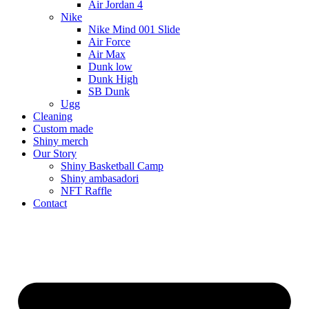
Air Jordan 4
Nike
Nike Mind 001 Slide
Air Force
Air Max
Dunk low
Dunk High
SB Dunk
Ugg
Cleaning
Custom made
Shiny merch
Our Story
Shiny Basketball Camp
Shiny ambasadori
NFT Raffle
Contact