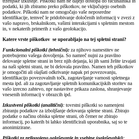
trženjske izkušnje. Piškotki nam ne dajejo dostopa do računalnika in
podatki, ki jih zbiramo preko piškotkov, ne vključujejo osebnih
podatkov. Piškotki nam ne omogočajo vaše neposredne
identifikacije, temveč le pridobivanje določenih informacij v zvezi z
vašo napravo, brskalnikom, vašimi interakcijami s spletnim mestom
in, v nekaterih primerih z vašo geolokacijo.
Katere vrste piškotkov se uporabljajo na tej spletni strani?
Funkcionalni piškotki (tehnični):
za njihovo namestitev ne
potrebujemo vašega dovoljenja. So namreč nujni za pravilno
delovanje spletne strani in brez njih dejanja, ki jih sami želite izvajati
na naši spletni strani, ne bi delovala pravilno. Namen teh piškotkov
je omogočiti ali olajšati odkrivanje napak pri povezovanju,
identifikacijo povezovalnih točk, zagotavljanje varnosti spletnega
mesta ipd. ali za zagotavljanje spletnih komunikacijskih storitev na
vašo izrecno zahtevo, npr nastavitve prikaza zaslona, shranjevanje
vnesenih informacij v obrazcih ipd.
Izkustveni piškotki (analitični)
:
tovrstni piškotki so namenjeni
zbiranju podatkov za izboljšanje delovanja spletne strani. Zbirajo
podatke o načinu obiska spletne strani, ob čemer ne zbirajo
informacij, po katerih bi lahko identificirali uporabnika, saj so te
anonimizirane.
Piškotki za prilagojeno oglaševanje in vsebine (oglaševalski)
: