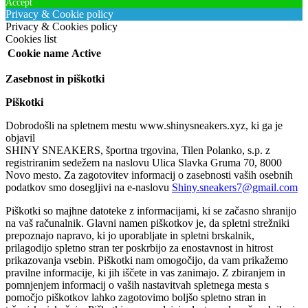
Accept
Privacy & Cookie policy
Privacy & Cookies policy
Cookies list
Cookie name
Active
Zasebnost in piškotki
Piškotki
Dobrodošli na spletnem mestu www.shinysneakers.xyz, ki ga je
objavil
SHINY SNEAKERS, športna trgovina, Tilen Polanko, s.p. z
registriranim sedežem na naslovu Ulica Slavka Gruma 70, 8000
Novo mesto. Za zagotovitev informacij o zasebnosti vaših osebnih
podatkov smo dosegljivi na e-naslovu
Shiny.sneakers7@gmail.com
Piškotki so majhne datoteke z informacijami, ki se začasno shranijo
na vaš računalnik. Glavni namen piškotkov je, da spletni strežniki
prepoznajo napravo, ki jo uporabljate in spletni brskalnik,
prilagodijo spletno stran ter poskrbijo za enostavnost in hitrost
prikazovanja vsebin. Piškotki nam omogočijo, da vam prikažemo
pravilne informacije, ki jih iščete in vas zanimajo. Z zbiranjem in
pomnjenjem informacij o vaših nastavitvah spletnega mesta s
pomočjo piškotkov lahko zagotovimo boljšo spletno stran in