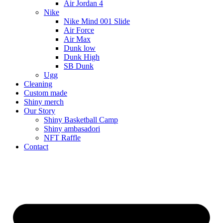
Air Jordan 4
Nike
Nike Mind 001 Slide
Air Force
Air Max
Dunk low
Dunk High
SB Dunk
Ugg
Cleaning
Custom made
Shiny merch
Our Story
Shiny Basketball Camp
Shiny ambasadori
NFT Raffle
Contact