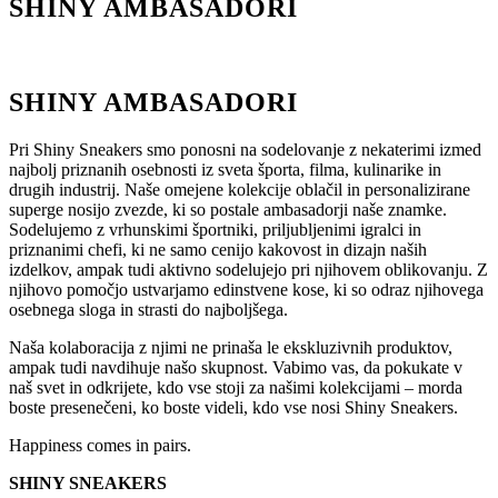
SHINY AMBASADORI
SHINY AMBASADORI
Pri Shiny Sneakers smo ponosni na sodelovanje z nekaterimi izmed
najbolj priznanih osebnosti iz sveta športa, filma, kulinarike in
drugih industrij. Naše omejene kolekcije oblačil in personalizirane
superge nosijo zvezde, ki so postale ambasadorji naše znamke.
Sodelujemo z vrhunskimi športniki, priljubljenimi igralci in
priznanimi chefi, ki ne samo cenijo kakovost in dizajn naših
izdelkov, ampak tudi aktivno sodelujejo pri njihovem oblikovanju. Z
njihovo pomočjo ustvarjamo edinstvene kose, ki so odraz njihovega
osebnega sloga in strasti do najboljšega.
Naša kolaboracija z njimi ne prinaša le ekskluzivnih produktov,
ampak tudi navdihuje našo skupnost. Vabimo vas, da pokukate v
naš svet in odkrijete, kdo vse stoji za našimi kolekcijami – morda
boste presenečeni, ko boste videli, kdo vse nosi Shiny Sneakers.
Happiness comes in pairs.
SHINY SNEAKERS