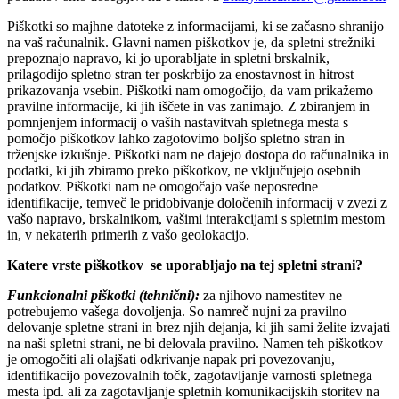
Piškotki so majhne datoteke z informacijami, ki se začasno shranijo
na vaš računalnik. Glavni namen piškotkov je, da spletni strežniki
prepoznajo napravo, ki jo uporabljate in spletni brskalnik,
prilagodijo spletno stran ter poskrbijo za enostavnost in hitrost
prikazovanja vsebin. Piškotki nam omogočijo, da vam prikažemo
pravilne informacije, ki jih iščete in vas zanimajo. Z zbiranjem in
pomnjenjem informacij o vaših nastavitvah spletnega mesta s
pomočjo piškotkov lahko zagotovimo boljšo spletno stran in
trženjske izkušnje. Piškotki nam ne dajejo dostopa do računalnika in
podatki, ki jih zbiramo preko piškotkov, ne vključujejo osebnih
podatkov. Piškotki nam ne omogočajo vaše neposredne
identifikacije, temveč le pridobivanje določenih informacij v zvezi z
vašo napravo, brskalnikom, vašimi interakcijami s spletnim mestom
in, v nekaterih primerih z vašo geolokacijo.
Katere vrste piškotkov se uporabljajo na tej spletni strani?
Funkcionalni piškotki (tehnični):
za njihovo namestitev ne
potrebujemo vašega dovoljenja. So namreč nujni za pravilno
delovanje spletne strani in brez njih dejanja, ki jih sami želite izvajati
na naši spletni strani, ne bi delovala pravilno. Namen teh piškotkov
je omogočiti ali olajšati odkrivanje napak pri povezovanju,
identifikacijo povezovalnih točk, zagotavljanje varnosti spletnega
mesta ipd. ali za zagotavljanje spletnih komunikacijskih storitev na