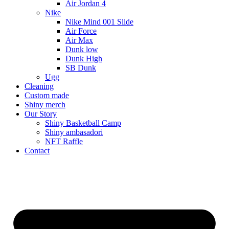
Air Jordan 4
Nike
Nike Mind 001 Slide
Air Force
Air Max
Dunk low
Dunk High
SB Dunk
Ugg
Cleaning
Custom made
Shiny merch
Our Story
Shiny Basketball Camp
Shiny ambasadori
NFT Raffle
Contact