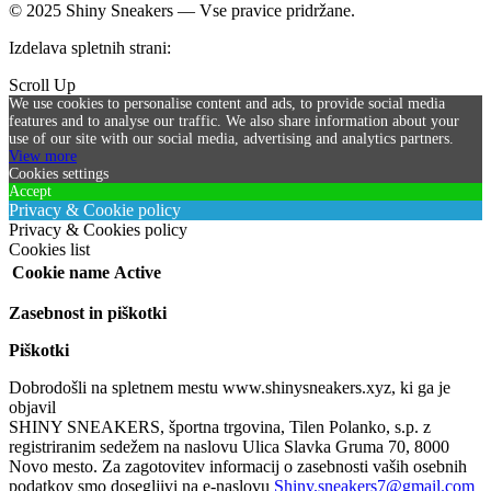
© 2025 Shiny Sneakers — Vse pravice pridržane.
Izdelava spletnih strani:
SICIRUS 11 d.o.o.
Scroll Up
We use cookies to personalise content and ads, to provide social media
features and to analyse our traffic. We also share information about your
use of our site with our social media, advertising and analytics partners.
View more
Cookies settings
Accept
Privacy & Cookie policy
Privacy & Cookies policy
Cookies list
Cookie name
Active
Zasebnost in piškotki
Piškotki
Dobrodošli na spletnem mestu www.shinysneakers.xyz, ki ga je
objavil
SHINY SNEAKERS, športna trgovina, Tilen Polanko, s.p. z
registriranim sedežem na naslovu Ulica Slavka Gruma 70, 8000
Novo mesto. Za zagotovitev informacij o zasebnosti vaših osebnih
podatkov smo dosegljivi na e-naslovu
Shiny.sneakers7@gmail.com