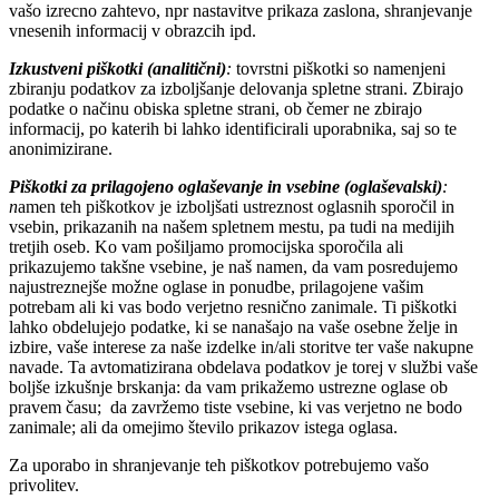
vašo izrecno zahtevo, npr nastavitve prikaza zaslona, shranjevanje
vnesenih informacij v obrazcih ipd.
Izkustveni piškotki (analitični)
:
tovrstni piškotki so namenjeni
zbiranju podatkov za izboljšanje delovanja spletne strani. Zbirajo
podatke o načinu obiska spletne strani, ob čemer ne zbirajo
informacij, po katerih bi lahko identificirali uporabnika, saj so te
anonimizirane.
Piškotki za prilagojeno oglaševanje in vsebine (oglaševalski)
:
n
amen teh piškotkov je izboljšati ustreznost oglasnih sporočil in
vsebin, prikazanih na našem spletnem mestu, pa tudi na medijih
tretjih oseb. Ko vam pošiljamo promocijska sporočila ali
prikazujemo takšne vsebine, je naš namen, da vam posredujemo
najustreznejše možne oglase in ponudbe, prilagojene vašim
potrebam ali ki vas bodo verjetno resnično zanimale. Ti piškotki
lahko obdelujejo podatke, ki se nanašajo na vaše osebne želje in
izbire, vaše interese za naše izdelke in/ali storitve ter vaše nakupne
navade. Ta avtomatizirana obdelava podatkov je torej v službi vaše
boljše izkušnje brskanja: da vam prikažemo ustrezne oglase ob
pravem času; da zavržemo tiste vsebine, ki vas verjetno ne bodo
zanimale; ali da omejimo število prikazov istega oglasa.
Za uporabo in shranjevanje teh piškotkov potrebujemo vašo
privolitev.