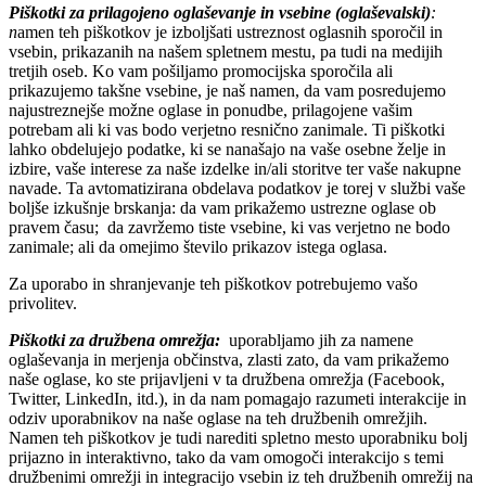
Piškotki za prilagojeno oglaševanje in vsebine (oglaševalski)
:
n
amen teh piškotkov je izboljšati ustreznost oglasnih sporočil in
vsebin, prikazanih na našem spletnem mestu, pa tudi na medijih
tretjih oseb. Ko vam pošiljamo promocijska sporočila ali
prikazujemo takšne vsebine, je naš namen, da vam posredujemo
najustreznejše možne oglase in ponudbe, prilagojene vašim
potrebam ali ki vas bodo verjetno resnično zanimale. Ti piškotki
lahko obdelujejo podatke, ki se nanašajo na vaše osebne želje in
izbire, vaše interese za naše izdelke in/ali storitve ter vaše nakupne
navade. Ta avtomatizirana obdelava podatkov je torej v službi vaše
boljše izkušnje brskanja: da vam prikažemo ustrezne oglase ob
pravem času; da zavržemo tiste vsebine, ki vas verjetno ne bodo
zanimale; ali da omejimo število prikazov istega oglasa.
Za uporabo in shranjevanje teh piškotkov potrebujemo vašo
privolitev.
Piškotki za družbena omrežja:
uporabljamo jih za namene
oglaševanja in merjenja občinstva, zlasti zato, da vam prikažemo
naše oglase, ko ste prijavljeni v ta družbena omrežja (Facebook,
Twitter, LinkedIn, itd.), in da nam pomagajo razumeti interakcije in
odziv uporabnikov na naše oglase na teh družbenih omrežjih.
Namen teh piškotkov je tudi narediti spletno mesto uporabniku bolj
prijazno in interaktivno, tako da vam omogoči interakcijo s temi
družbenimi omrežji in integracijo vsebin iz teh družbenih omrežij na