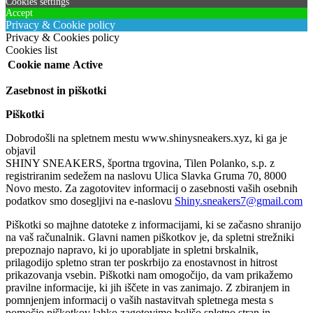
Cookies settings
Accept
Privacy & Cookie policy
Privacy & Cookies policy
Cookies list
Cookie name
Active
Zasebnost in piškotki
Piškotki
Dobrodošli na spletnem mestu www.shinysneakers.xyz, ki ga je
objavil
SHINY SNEAKERS, športna trgovina, Tilen Polanko, s.p. z
registriranim sedežem na naslovu Ulica Slavka Gruma 70, 8000
Novo mesto. Za zagotovitev informacij o zasebnosti vaših osebnih
podatkov smo dosegljivi na e-naslovu
Shiny.sneakers7@gmail.com
Piškotki so majhne datoteke z informacijami, ki se začasno shranijo
na vaš računalnik. Glavni namen piškotkov je, da spletni strežniki
prepoznajo napravo, ki jo uporabljate in spletni brskalnik,
prilagodijo spletno stran ter poskrbijo za enostavnost in hitrost
prikazovanja vsebin. Piškotki nam omogočijo, da vam prikažemo
pravilne informacije, ki jih iščete in vas zanimajo. Z zbiranjem in
pomnjenjem informacij o vaših nastavitvah spletnega mesta s
pomočjo piškotkov lahko zagotovimo boljšo spletno stran in