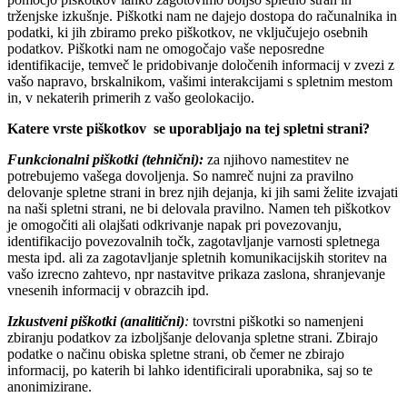
trženjske izkušnje. Piškotki nam ne dajejo dostopa do računalnika in
podatki, ki jih zbiramo preko piškotkov, ne vključujejo osebnih
podatkov. Piškotki nam ne omogočajo vaše neposredne
identifikacije, temveč le pridobivanje določenih informacij v zvezi z
vašo napravo, brskalnikom, vašimi interakcijami s spletnim mestom
in, v nekaterih primerih z vašo geolokacijo.
Katere vrste piškotkov se uporabljajo na tej spletni strani?
Funkcionalni piškotki (tehnični):
za njihovo namestitev ne
potrebujemo vašega dovoljenja. So namreč nujni za pravilno
delovanje spletne strani in brez njih dejanja, ki jih sami želite izvajati
na naši spletni strani, ne bi delovala pravilno. Namen teh piškotkov
je omogočiti ali olajšati odkrivanje napak pri povezovanju,
identifikacijo povezovalnih točk, zagotavljanje varnosti spletnega
mesta ipd. ali za zagotavljanje spletnih komunikacijskih storitev na
vašo izrecno zahtevo, npr nastavitve prikaza zaslona, shranjevanje
vnesenih informacij v obrazcih ipd.
Izkustveni piškotki (analitični)
:
tovrstni piškotki so namenjeni
zbiranju podatkov za izboljšanje delovanja spletne strani. Zbirajo
podatke o načinu obiska spletne strani, ob čemer ne zbirajo
informacij, po katerih bi lahko identificirali uporabnika, saj so te
anonimizirane.