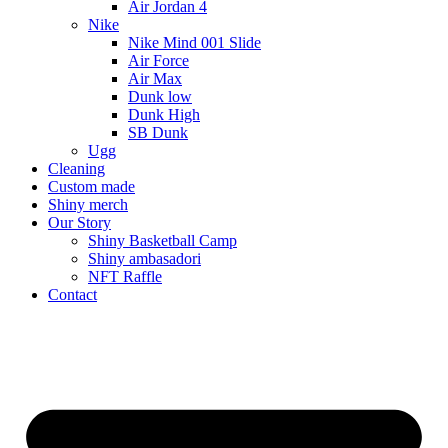
Air Jordan 4
Nike
Nike Mind 001 Slide
Air Force
Air Max
Dunk low
Dunk High
SB Dunk
Ugg
Cleaning
Custom made
Shiny merch
Our Story
Shiny Basketball Camp
Shiny ambasadori
NFT Raffle
Contact