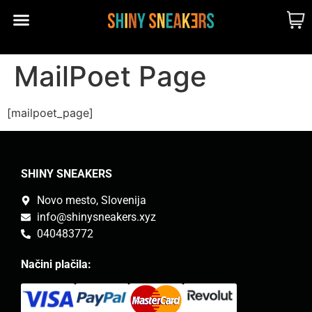
CUSTOM MADE
SHINY MERCH
OUR STORY
MailPoet Page
[mailpoet_page]
SHINY SNEAKERS
Novo mesto, Slovenija
info@shinysneakers.xyz
040483772
Načini plačila: