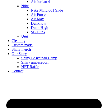
Air Jordan 4
Nike
Nike Mind 001 Slide
Air Force
Air Max
Dunk low
Dunk High
SB Dunk
Ugg
Cleaning
Custom made
Shiny merch
Our Story
Shiny Basketball Camp
Shiny ambasadori
NFT Raffle
Contact