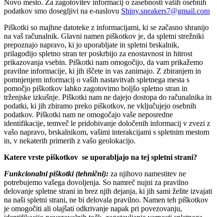
Novo mesto. Za zagotovitev informacij o zasebnosti vaših osebnih
podatkov smo dosegljivi na e-naslovu
Shiny.sneakers7@gmail.com
Piškotki so majhne datoteke z informacijami, ki se začasno shranijo
na vaš računalnik. Glavni namen piškotkov je, da spletni strežniki
prepoznajo napravo, ki jo uporabljate in spletni brskalnik,
prilagodijo spletno stran ter poskrbijo za enostavnost in hitrost
prikazovanja vsebin. Piškotki nam omogočijo, da vam prikažemo
pravilne informacije, ki jih iščete in vas zanimajo. Z zbiranjem in
pomnjenjem informacij o vaših nastavitvah spletnega mesta s
pomočjo piškotkov lahko zagotovimo boljšo spletno stran in
trženjske izkušnje. Piškotki nam ne dajejo dostopa do računalnika in
podatki, ki jih zbiramo preko piškotkov, ne vključujejo osebnih
podatkov. Piškotki nam ne omogočajo vaše neposredne
identifikacije, temveč le pridobivanje določenih informacij v zvezi z
vašo napravo, brskalnikom, vašimi interakcijami s spletnim mestom
in, v nekaterih primerih z vašo geolokacijo.
Katere vrste piškotkov se uporabljajo na tej spletni strani?
Funkcionalni piškotki (tehnični):
za njihovo namestitev ne
potrebujemo vašega dovoljenja. So namreč nujni za pravilno
delovanje spletne strani in brez njih dejanja, ki jih sami želite izvajati
na naši spletni strani, ne bi delovala pravilno. Namen teh piškotkov
je omogočiti ali olajšati odkrivanje napak pri povezovanju,