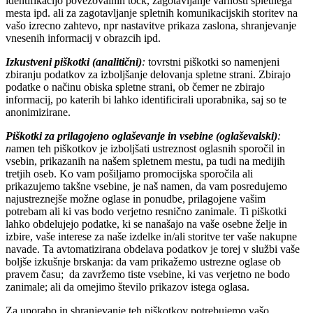
identifikacijo povezovalnih točk, zagotavljanje varnosti spletnega
mesta ipd. ali za zagotavljanje spletnih komunikacijskih storitev na
vašo izrecno zahtevo, npr nastavitve prikaza zaslona, shranjevanje
vnesenih informacij v obrazcih ipd.
Izkustveni piškotki (analitični)
:
tovrstni piškotki so namenjeni
zbiranju podatkov za izboljšanje delovanja spletne strani. Zbirajo
podatke o načinu obiska spletne strani, ob čemer ne zbirajo
informacij, po katerih bi lahko identificirali uporabnika, saj so te
anonimizirane.
Piškotki za prilagojeno oglaševanje in vsebine (oglaševalski)
:
n
amen teh piškotkov je izboljšati ustreznost oglasnih sporočil in
vsebin, prikazanih na našem spletnem mestu, pa tudi na medijih
tretjih oseb. Ko vam pošiljamo promocijska sporočila ali
prikazujemo takšne vsebine, je naš namen, da vam posredujemo
najustreznejše možne oglase in ponudbe, prilagojene vašim
potrebam ali ki vas bodo verjetno resnično zanimale. Ti piškotki
lahko obdelujejo podatke, ki se nanašajo na vaše osebne želje in
izbire, vaše interese za naše izdelke in/ali storitve ter vaše nakupne
navade. Ta avtomatizirana obdelava podatkov je torej v službi vaše
boljše izkušnje brskanja: da vam prikažemo ustrezne oglase ob
pravem času; da zavržemo tiste vsebine, ki vas verjetno ne bodo
zanimale; ali da omejimo število prikazov istega oglasa.
Za uporabo in shranjevanje teh piškotkov potrebujemo vašo