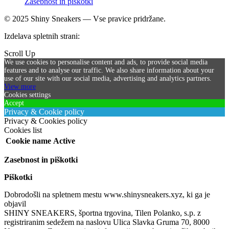
Zasebnost in piškotki
© 2025 Shiny Sneakers — Vse pravice pridržane.
Izdelava spletnih strani:
SICIRUS 11 d.o.o.
Scroll Up
We use cookies to personalise content and ads, to provide social media
features and to analyse our traffic. We also share information about your
use of our site with our social media, advertising and analytics partners.
View more
Cookies settings
Accept
Privacy & Cookie policy
Privacy & Cookies policy
Cookies list
Cookie name
Active
Zasebnost in piškotki
Piškotki
Dobrodošli na spletnem mestu www.shinysneakers.xyz, ki ga je
objavil
SHINY SNEAKERS, športna trgovina, Tilen Polanko, s.p. z
registriranim sedežem na naslovu Ulica Slavka Gruma 70, 8000